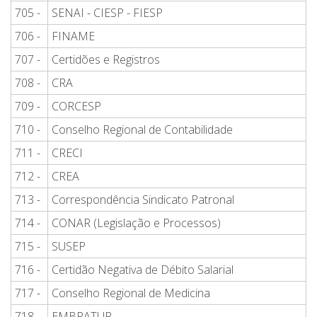
705 -
SENAI - CIESP - FIESP
706 -
FINAME
707 -
Certidões e Registros
708 -
CRA
709 -
CORCESP
710 -
Conselho Regional de Contabilidade
711 -
CRECI
712 -
CREA
713 -
Correspondência Sindicato Patronal
714 -
CONAR (Legislação e Processos)
715 -
SUSEP
716 -
Certidão Negativa de Débito Salarial
717 -
Conselho Regional de Medicina
718 -
EMBRATUR