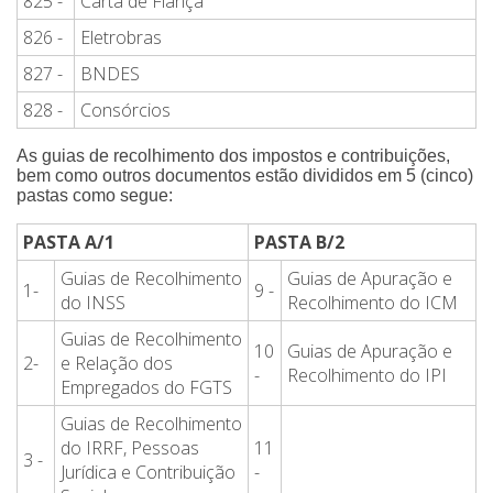
825 -
Carta de Fiança
826 -
Eletrobras
827 -
BNDES
828 -
Consórcios
As guias de recolhimento dos impostos e contribuições,
bem como outros documentos estão divididos em 5 (cinco)
pastas como segue:
PASTA A/1
PASTA B/2
Guias de Recolhimento
Guias de Apuração e
1-
9 -
do INSS
Recolhimento do ICM
Guias de Recolhimento
10
Guias de Apuração e
2-
e Relação dos
-
Recolhimento do IPI
Empregados do FGTS
Guias de Recolhimento
do IRRF, Pessoas
11
3 -
Jurídica e Contribuição
-