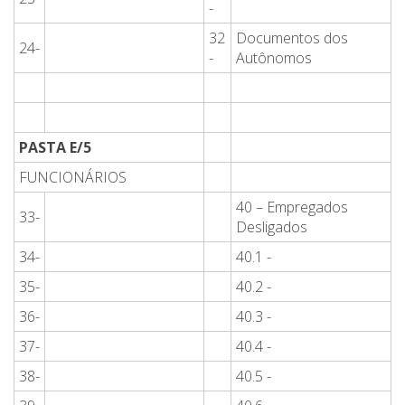
-
32
Documentos dos
24-
-
Autônomos
PASTA E/5
FUNCIONÁRIOS
40 – Empregados
33-
Desligados
34-
40.1 -
35-
40.2 -
36-
40.3 -
37-
40.4 -
38-
40.5 -